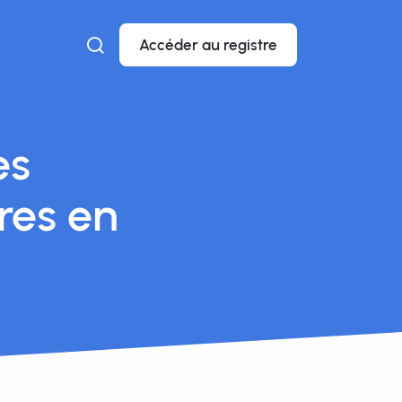
Accéder au registre
es
res en