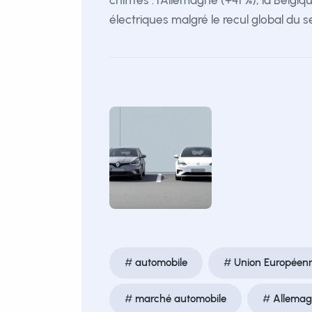
chiffres : l'Allemagne (+41 %), la Belg
électriques malgré le recul global du 
automobile
Union Européen
marché automobile
Allema