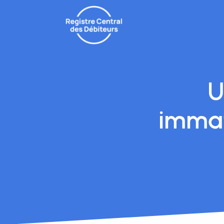
U
immat