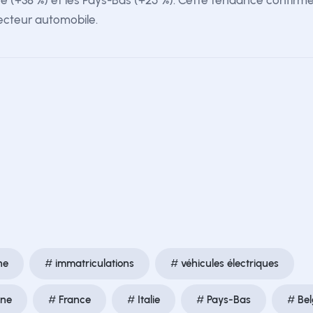
ique (+38 %) et les Pays-Bas (+25 %). Cette tendance confirm
secteur automobile.
ne
immatriculations
véhicules électriques
gne
France
Italie
Pays-Bas
Bel