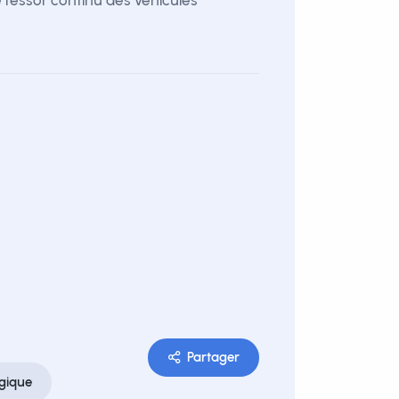
e l'essor continu des véhicules
Partager
gique