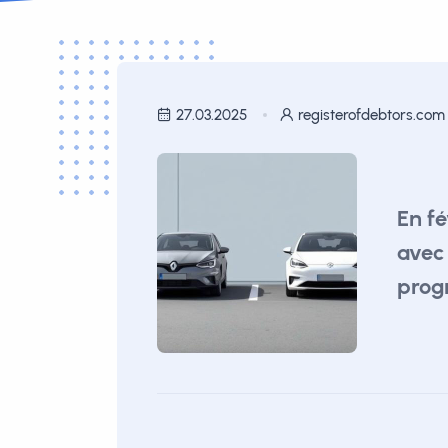
27.03.2025
registerofdebtors.com
En fé
avec 
prog