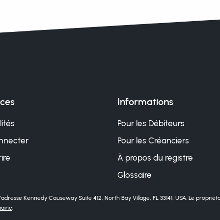
ices
Informations
ités
Pour les Débiteurs
nnecter
Pour les Créanciers
rire
À propos du registre
Glossaire
à l’adresse Kennedy Causeway Suite 412, North Bay Village, FL 33141, USA. Le proprié
maine
.