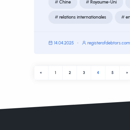
Chine
Royaume-Uni
relations internationales
en
14.04.2025
registerofdebtors.com
«
1
2
3
4
5
»