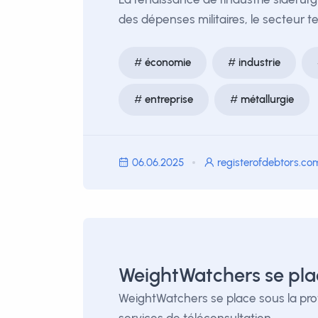
des dépenses militaires, le secteur 
économie
industrie
entreprise
métallurgie
06.06.2025
registerofdebtors.co
WeightWatchers se plac
WeightWatchers se place sous la protec