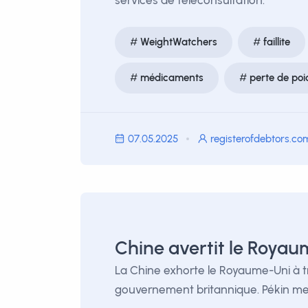
services de téléconsultation.
WeightWatchers
faillite
médicaments
perte de poi
07.05.2025
registerofdebtors.co
Chine avertit le Royaum
La Chine exhorte le Royaume-Uni à trai
gouvernement britannique. Pékin met 