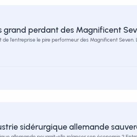
lus grand perdant des Magnificent Se
t de l'entreprise le pire performeur des Magnificent Seven. 
ustrie sidérurgique allemande sauve
rgique allemande pourrait-elle relancer son économie ? Entr