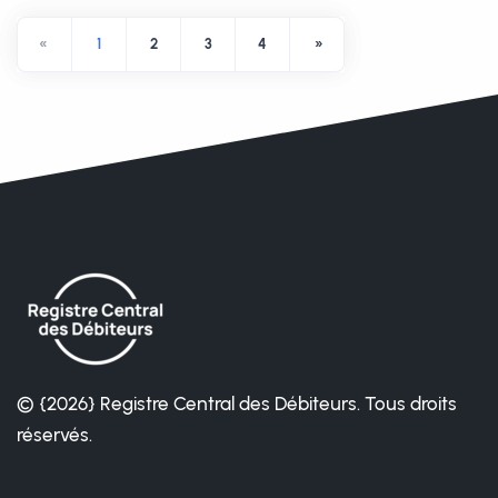
«
1
2
3
4
»
© {2026} Registre Central des Débiteurs. Tous droits
réservés.