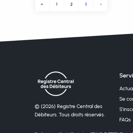
«
1
2
3
»
Serv
Actual
Se co
© {2026} Registre Central des
S’insc
Débiteurs. Tous droits réservés.
FAQs