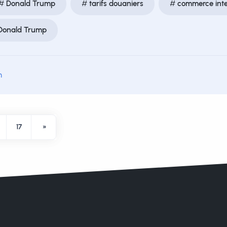
Donald Trump
tarifs douaniers
commerce inte
Donald Trump
m
17
»