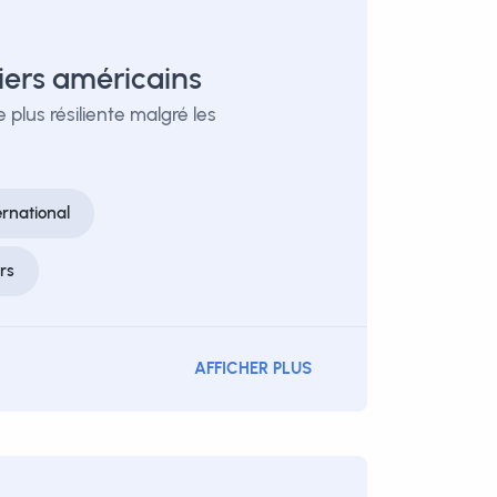
iers américains
lus résiliente malgré les
rnational
rs
AFFICHER PLUS