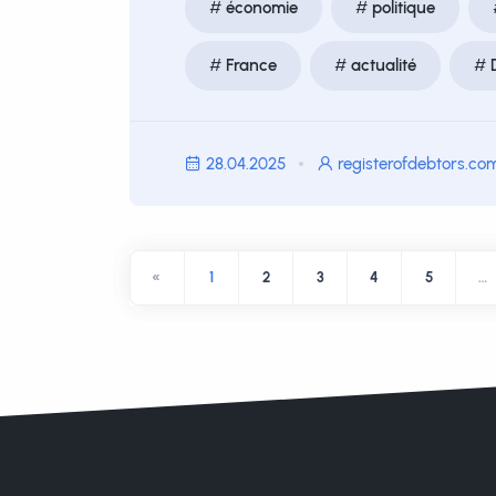
économie
politique
France
actualité
28.04.2025
registerofdebtors.co
«
1
2
3
4
5
…