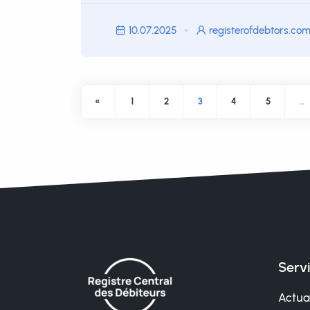
10.07.2025
registerofdebtors.co
«
1
2
3
4
5
…
Serv
Actual