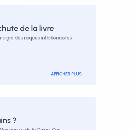
hute de la livre
algré des risques inflationnistes
AFFICHER PLUS
ins ?
exique et de la Chine. Ces